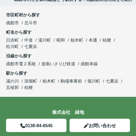
市区町村から探す
函館市
北斗市
町名から探す
日吉町
中道
湯川町
昭和
柏木町
本通
桔梗
松川町
七重浜
沿線から探す
函館市電２系統
道南いさりび鉄道
函館本線
駅から探す
湯の川
深堀町
柏木町
駒場車庫前
堀川町
七重浜
五稜郭
桔梗
株式会社 緑地
0138-84-6545
お問い合わせ