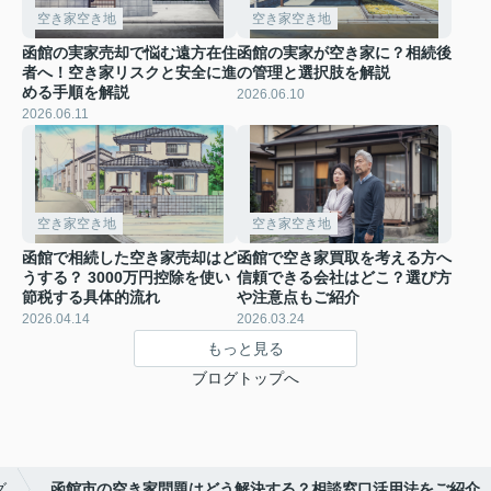
空き家空き地
空き家空き地
函館の実家売却で悩む遠方在住
函館の実家が空き家に？相続後
者へ！空き家リスクと安全に進
の管理と選択肢を解説
める手順を解説
2026.06.10
2026.06.11
空き家空き地
空き家空き地
函館で相続した空き家売却はど
函館で空き家買取を考える方へ
うする？ 3000万円控除を使い
信頼できる会社はどこ？選び方
節税する具体的流れ
や注意点もご紹介
2026.04.14
2026.03.24
もっと見る
ブログトップへ
グ
函館市の空き家問題はどう解決する？相談窓口活用法をご紹介