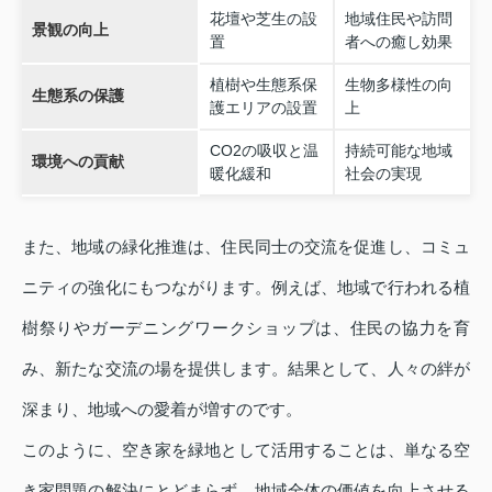
花壇や芝生の設
地域住民や訪問
景観の向上
置
者への癒し効果
植樹や生態系保
生物多様性の向
生態系の保護
護エリアの設置
上
CO2の吸収と温
持続可能な地域
環境への貢献
暖化緩和
社会の実現
また、地域の緑化推進は、住民同士の交流を促進し、コミュ
ニティの強化にもつながります。例えば、地域で行われる植
樹祭りやガーデニングワークショップは、住民の協力を育
み、新たな交流の場を提供します。結果として、人々の絆が
深まり、地域への愛着が増すのです。
このように、空き家を緑地として活用することは、単なる空
き家問題の解決にとどまらず、地域全体の価値を向上させる