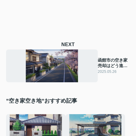
NEXT
函館市の空き家
売却はどう進め
る？売却の流れ
2025.05.26
をご紹介
”空き家空き地”おすすめ記事