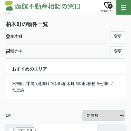
0
お気に入り
柏木町の物件一覧
柏木町
変更
販売中
変更
おすすめのエリア
日吉町
/
中道
/
湯川町
/
昭和
/
柏木町
/
本通
/
桔梗
/
松川町
/
七重浜
1
件
中古一戸建