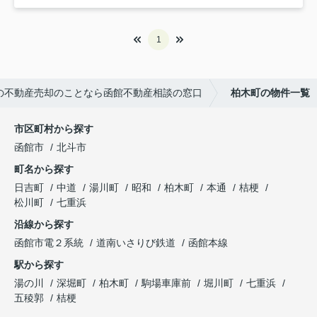
1
の不動産売却のことなら函館不動産相談の窓口
柏木町の物件一覧
市区町村から探す
函館市
北斗市
町名から探す
日吉町
中道
湯川町
昭和
柏木町
本通
桔梗
松川町
七重浜
沿線から探す
函館市電２系統
道南いさりび鉄道
函館本線
駅から探す
湯の川
深堀町
柏木町
駒場車庫前
堀川町
七重浜
五稜郭
桔梗