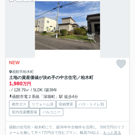
NEW
函館市柏木町
土地の資産価値が決め手の中古住宅／柏木町
1,980
万円
- / 128.79㎡ / 5LDK /築39年
函館市電２系統「深堀町」駅 徒歩4分
都市ガス
リフォーム済
収納豊富
バス・トイレ別
室内洗濯機置場
バルコニー
函館の住宅街・柏木町にて、築36年中古物件を活用し、500万円のリフ
ォームを施して月々7万円台で住むプラン。幅員7m以上...
もっと見る