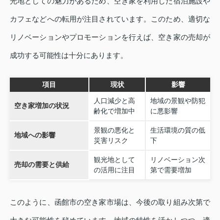
光地としての魅力があるため、空き家を利用した宿泊施設や
カフェなどへの転用が注目されています。このため、適切な
リノベーションやプロモーションを行えば、空き家の売却が
成功する可能性は十分にあります。
項目
現状
影響
人口減少と高
地域の景観や防犯
空き家増加の状況
齢化で増加中
に悪影響
景観の悪化と
生活環境の質の低
地域への影響
災害リスク
下
観光地として
リノベーション次
売却の需要と供給
の活用に注目
第で需要増加
このように、函館市の空き家市場は、今後の取り組み次第で