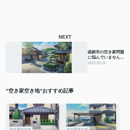
NEXT
函館市の空き家問題
に悩んでいません
か？空き家対策の選
2025.05.26
択肢をご紹介
”空き家空き地”おすすめ記事
空き家空き地
空き家空き地