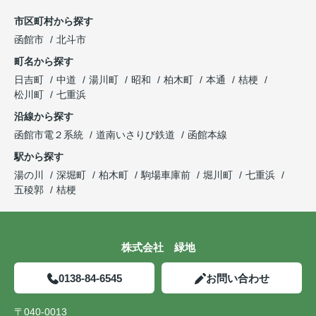
市区町村から探す
函館市
北斗市
町名から探す
日吉町
中道
湯川町
昭和
柏木町
本通
桔梗
松川町
七重浜
沿線から探す
函館市電２系統
道南いさりび鉄道
函館本線
駅から探す
湯の川
深堀町
柏木町
駒場車庫前
堀川町
七重浜
五稜郭
桔梗
株式会社 緑地
0138-84-6545
お問い合わせ
〒040-0013