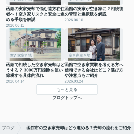
函館の実家売却で悩む遠方在住
函館の実家が空き家に？相続後
者へ！空き家リスクと安全に進
の管理と選択肢を解説
める手順を解説
2026.06.10
2026.06.11
空き家空き地
空き家空き地
函館で相続した空き家売却はど
函館で空き家買取を考える方へ
うする？ 3000万円控除を使い
信頼できる会社はどこ？選び方
節税する具体的流れ
や注意点もご紹介
2026.04.14
2026.03.24
もっと見る
ブログトップへ
ブログ
函館市の空き家売却はどう進める？売却の流れをご紹介