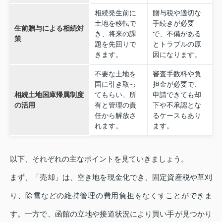
相続発生前に
贈与税や適切な
土地を移転で
手続きが必要
生前贈与による相続対
き、将来の課
で、不備がある
策
題を先回りで
とトラブルの原
きます。
因になります。
不要な土地を
審査手数料や負
国に引き取っ
担金が必要で、
相続土地国庫帰属制度
てもらい、所
申請できても却
の活用
有と管理の責
下や不承認とな
任から解放さ
るケースもあり
れます。
ます。
以下、それぞれの主なポイントを見ていきましょう。
まず、「売却」は、空き地を現金化でき、固定資産税や草刈
り、除雪などの維持管理の費用負担をなくすことができま
す。一方で、函館の立地や接道状況により買い手が見つかり