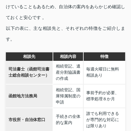
けていることもあるため、自治体の案内をあらかじめ確認し
ておくと安心です 。
以下の表に、主な相談先と、それぞれの特徴をご紹介しま
す。
相談先
相談内容
特徴
相続登記、遺
司法書士（函館司法書
毎週火曜日に無料
産分割協議書
士総合相談センター）
相談あり
の作成
相続登記、国
事前予約が必要、
函館地方法務局
庫帰属制度の
標準処理８か月
申請
誰でも利用できる
手続きの全体
市役所・自治体窓口
が専門的な対応に
的な案内
は限りあり