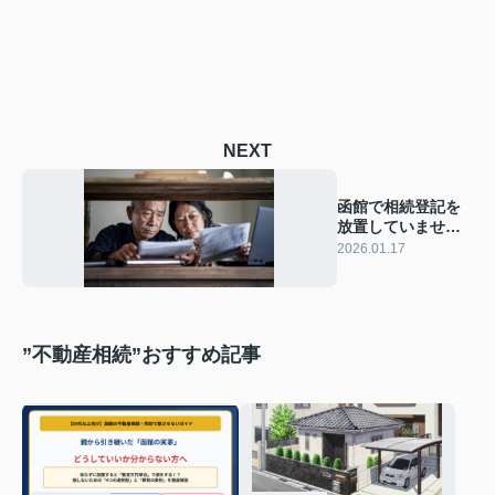
NEXT
函館で相続登記を
放置していません
か？解決方法と必
2026.01.17
要な手順を紹介
”不動産相続”おすすめ記事