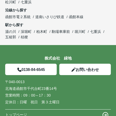
松川町
七重浜
沿線から探す
函館市電２系統
道南いさりび鉄道
函館本線
駅から探す
湯の川
深堀町
柏木町
駒場車庫前
堀川町
七重浜
五稜郭
桔梗
株式会社 緑地
0138-84-6545
お問い合わせ
〒040-0013
北海道函館市千代台町23番14号
営業時間：
09：00～17：30
定休日：
日曜 祝日 第３土曜日
トップページ