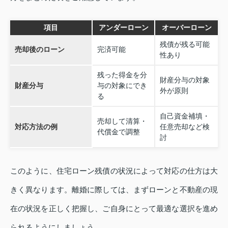
項目
アンダーローン
オーバーローン
残債が残る可能
売却後のローン
完済可能
性あり
残った得金を分
財産分与の対象
財産分与
与の対象にでき
外が原則
る
自己資金補填・
売却して清算・
対応方法の例
任意売却など検
代償金で調整
討
このように、住宅ローン残債の状況によって対応の仕方は大
きく異なります。離婚に際しては、まずローンと不動産の現
在の状況を正しく把握し、ご自身にとって最適な選択を進め
られるようにしましょう。