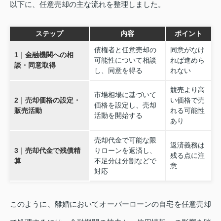
以下に、任意売却の主な流れを整理しました。
ステップ
内容
ポイント
債権者と任意売却の
同意がなけ
1｜金融機関への相
可能性について相談
れば進めら
談・同意取得
し、同意を得る
れない
競売より高
市場相場に基づいて
2｜売却価格の設定・
い価格で売
価格を設定し、売却
販売活動
れる可能性
活動を開始する
あり
売却代金で可能な限
返済義務は
3｜売却代金で残債精
りローンを返済し、
残る点に注
算
不足分は分割などで
意
対応
このように、離婚においてオーバーローンの自宅を任意売却