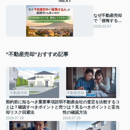
NEXT
なぜ不動産売却
で「後悔する
人」が函館市で
2026.02.07
も多いのか
”不動産売却”おすすめ記事
不動産売却
不動産売却
契約前に知るべき重要事項説明
不動産会社の査定を比較するコ
とは？確認すべきポイントと売
ツは？見るべきポイントと妥当
却リスク回避法
性の確認方法
2026.07.26
2026.07.25