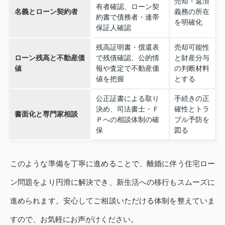
売却・返済
有者確認、ローン契
名義とローン契約者
義務の所在
約書で債務者・連帯
を明確化
保証人確認
残高証明書・償還表
売却可能性
ローン残高と不動産価
で残債確認、公的情
と財産分与
値
報や査定で不動産価
の判断材料
値を把握
とする
公正証書による取り
手続きの正
決め、司法書士・Ｆ
確性とトラ
書面化と専門家相談
Ｐへの相談体制の確
ブル予防を
保
図る
このような準備を丁寧に進めることで、離婚に伴う住宅ロー
ン問題をより円滑に解決でき、新生活への移行もスムーズに
進められます。安心してご相談いただける体制を整えていま
すので、お気軽にお声がけください。