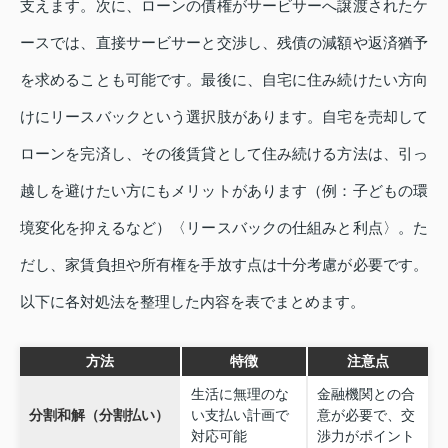
支えます。次に、ローンの債権がサービサーへ譲渡されたケ
ースでは、直接サービサーと交渉し、残債の減額や返済猶予
を求めることも可能です。最後に、自宅に住み続けたい方向
けにリースバックという選択肢があります。自宅を売却して
ローンを完済し、その後賃貸として住み続ける方法は、引っ
越しを避けたい方にもメリットがあります（例：子どもの環
境変化を抑えるなど）〈リースバックの仕組みと利点〉。た
だし、家賃負担や所有権を手放す点は十分考慮が必要です。
以下に各対処法を整理した内容を表でまとめます。
方法
特徴
注意点
生活に無理のな
金融機関との合
分割和解（分割払い）
い支払い計画で
意が必要で、交
対応可能
渉力がポイント