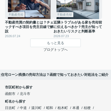
不動産売却
不動産売却
不動産売買の契約書とは？チェ
近隣トラブルがある家を売却前
ックすべき項目を売主目線で解
に伝えるべきか？売主が知って
説
おきたいリスクと判断基準
2026.07.24
2026.07.23
もっと見る
ブログトップへ
と住宅ローン残債の売却方法は？函館で知っておきたい対処法をご紹介
市区町村から探す
函館市
北斗市
町名から探す
日吉町
中道
湯川町
昭和
柏木町
本通
桔梗