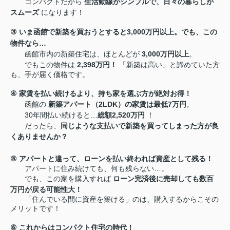
コンパクトだから
生活動線がシンプルで、日々の暮らしが
スムーズ
になります！
③
いま函館で新築を買おうとすると
3,000
万円以上。でも、この
物件なら
…
函館市内の新築住宅は、ほとんどが
3,000
万円以上
。
でもこの物件は
2,398
万円！
「新築は高い」と諦めていた方
も、手が届く価格です。
④
家賃を払い続けるより、持ち家を選ぶ方が絶対お得！
函館の
新築アパート（
2LDK
）の家賃は最低
7
万円
。
30
年間払い続けると
…
総額
2,520
万円
！
だったら、
同じような支払いで新築を買ってしまった方が良
くありませんか？
⑤
アパートと違って、ローンを払い終われば資産として残る！
アパートに住み続けても、何も残らない
…
。
でも、この家を購入すれば
ローン完済後に売却しても数百
万円が戻る可能性大！
「住んでいる間に資産を築ける」のは、購入するからこその
メリットです！
⑥
これからはコンパクト住宅の時代！