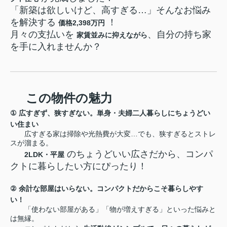
「新築は欲しいけど、高すぎる
…
」そんなお悩み
を解決する
！
価格
2,398
万円
月々の支払いを
、自分の持ち家
家賃並みに抑えながら
を手に入れませんか？
この物件の魅力
①
広すぎず、狭すぎない。単身・夫婦二人暮らしにちょうどい
い住まい
広すぎる家は掃除や光熱費が大変
…
でも、狭すぎるとストレ
スが溜まる。
のちょうどいい広さだから、コンパ
2LDK
・平屋
クトに暮らしたい方にぴったり！
②
余計な部屋はいらない。コンパクトだからこそ暮らしやす
い！
「使わない部屋がある」「物が増えすぎる」といった悩みと
は無縁。