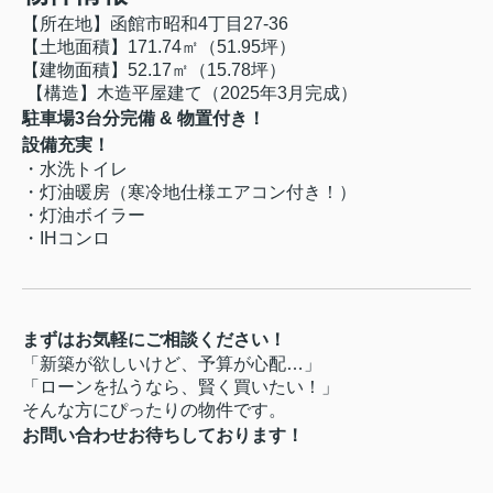
【所在地】函館市昭和
4
丁目
27-36
【土地面積】
171.74
㎡（
51.95
坪）
【建物面積】
52.17
㎡（
15.78
坪）
【構造】木造平屋建て（
2025
年
3
月完成）
駐車場
3
台分完備
&
物置付き！
設備充実！
・水洗トイレ
・灯油暖房
（寒冷地仕様エアコン付き！）
・灯油ボイラー
・
IH
コンロ
まずはお気軽にご相談ください！
「新築が欲しいけど、予算が心配
…
」
「ローンを払うなら、賢く買いたい！」
そんな方にぴったりの物件です。
お問い合わせお待ちしております！