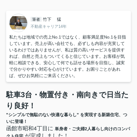
竹下 猛
筆者
不動産キャリア14年
私たちは地域での売上No.1ではなく、顧客満足度No.1を目指
しています。売上が高い会社でも、必ずしも内容が充実して
いるわけではありませんが、私は質の高いサービスを提供す
れば、自然と売上もついてくると信じています。お客様が気
軽に相談できる、安心して何でも話せる場所を目指し、誠実
で分かりやすい対応を心がけています。お困りごとがあれ
ば、ぜひお気軽にご来店ください。
駐車
3
台・物置付き・南向きで日当た
り良好！
"
シンプルで無駄のない快適な暮らし
"
を実現する新築住宅、つ
いに登場！
函館市昭和
4
丁目に
単身者・ご夫婦
2
人暮らし向けのコンパ
が完成しました！
クト住宅