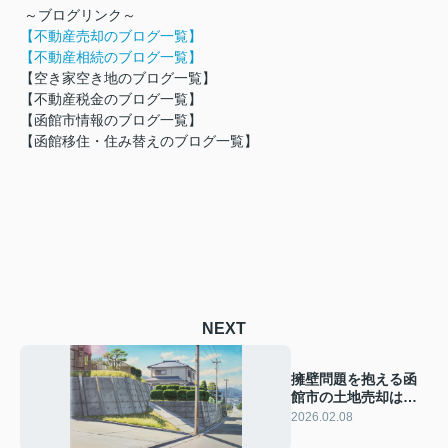
～ブログリンク～
【不動産売却のブログ一覧】
【不動産相続のブログ一覧】
【空き家空き地のブログ一覧】
【不動産税金のブログ一覧】
【函館市情報のブログ一覧】
【
函館移住・住み替えのブログ一覧】
NEXT
擁壁問題を抱える函
館市の土地売却は難
しい？注意点や売却
2026.02.08
前の確認事項も紹介