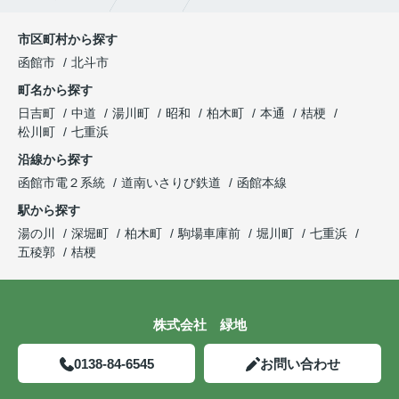
市区町村から探す
函館市
北斗市
町名から探す
日吉町
中道
湯川町
昭和
柏木町
本通
桔梗
松川町
七重浜
沿線から探す
函館市電２系統
道南いさりび鉄道
函館本線
駅から探す
湯の川
深堀町
柏木町
駒場車庫前
堀川町
七重浜
五稜郭
桔梗
株式会社 緑地
0138-84-6545
お問い合わせ