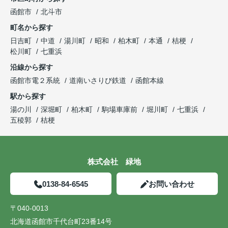
函館市
北斗市
町名から探す
日吉町
中道
湯川町
昭和
柏木町
本通
桔梗
松川町
七重浜
沿線から探す
函館市電２系統
道南いさりび鉄道
函館本線
駅から探す
湯の川
深堀町
柏木町
駒場車庫前
堀川町
七重浜
五稜郭
桔梗
株式会社 緑地
0138-84-6545
お問い合わせ
〒040-0013
北海道函館市千代台町23番14号