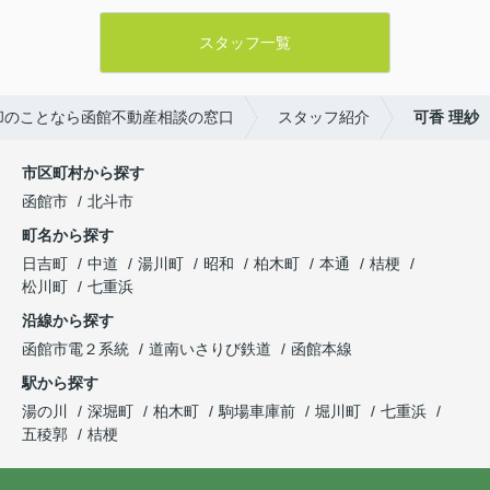
スタッフ一覧
却のことなら函館不動産相談の窓口
スタッフ紹介
可香 理紗
市区町村から探す
函館市
北斗市
町名から探す
日吉町
中道
湯川町
昭和
柏木町
本通
桔梗
松川町
七重浜
沿線から探す
函館市電２系統
道南いさりび鉄道
函館本線
駅から探す
湯の川
深堀町
柏木町
駒場車庫前
堀川町
七重浜
五稜郭
桔梗