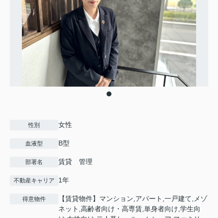
女性
性別
B型
血液型
賃貸 管理
部署名
1年
不動産キャリア
【賃貸物件】マンション,アパート,一戸建て,メゾ
得意物件
ネット,高齢者向け・高専賃,単身者向け,学生向