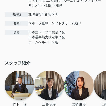
け,女性向け,二人暮し・ルームシェア,ファミリー
向け,ペット対応・相談
北海道松前郡松前町
出身地
スポーツ観戦、ソフトクリーム巡り
趣味
日本語ワープロ検定２級
資格
日本漢字能力検定準２級
ホームヘルパー２級
スタッフ紹介
竹下 　猛
工藤 智子
岩﨑 麻美
山