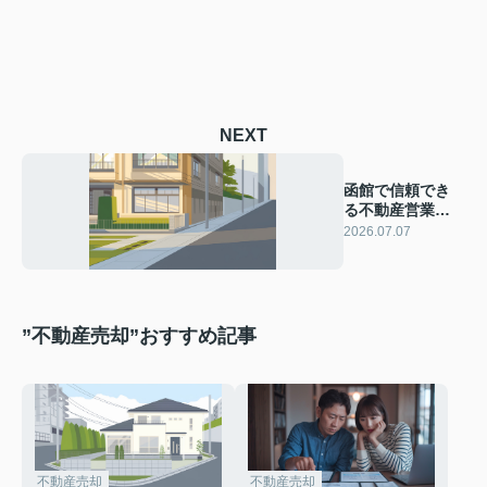
NEXT
函館で信頼でき
る不動産営業
は？初心者向け
2026.07.07
見極め方を解説
”不動産売却”おすすめ記事
不動産売却
不動産売却