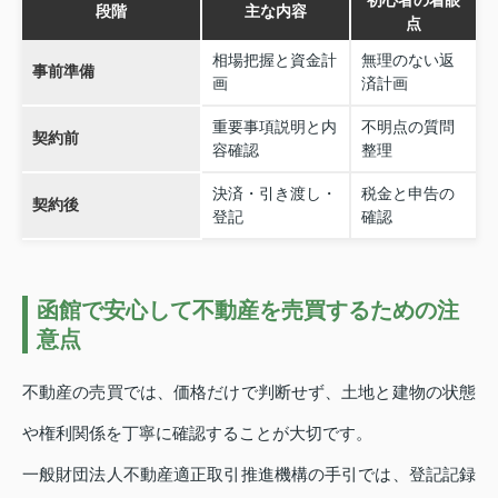
初心者の着眼
段階
主な内容
点
相場把握と資金計
無理のない返
事前準備
画
済計画
重要事項説明と内
不明点の質問
契約前
容確認
整理
決済・引き渡し・
税金と申告の
契約後
登記
確認
函館で安心して不動産を売買するための注
意点
不動産の売買では、価格だけで判断せず、土地と建物の状態
や権利関係を丁寧に確認することが大切です。
一般財団法人不動産適正取引推進機構の手引では、登記記録