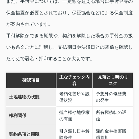
また、手付金については、一定額を超える場合に手付金等の
保全措置が必要とされており、保証協会などによる保全制度
が案内されています。
手付解除ができる期限や、契約を解除した場合の手付金の扱
いも条文ごとに理解し、支払期日や決済日との関係を確認し
たうえで署名・押印することが大切です。
主なチェック内
見落とし時のリ
確認項目
容
スク
老朽化箇所や設
予想外の修繕費
土地建物の状態
備状況
の発生
抵当権や地役権
所有権移転の遅
権利関係
の有無
延
引き渡し日や解
違約金や損害賠
契約条項と期限
除条件
償負担