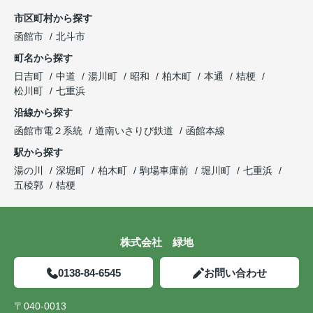
市区町村から探す
函館市
北斗市
町名から探す
日吉町
中道
湯川町
昭和
柏木町
本通
桔梗
松川町
七重浜
沿線から探す
函館市電２系統
道南いさりび鉄道
函館本線
駅から探す
湯の川
深堀町
柏木町
駒場車庫前
堀川町
七重浜
五稜郭
桔梗
株式会社 緑地
0138-84-6545
お問い合わせ
〒040-0013