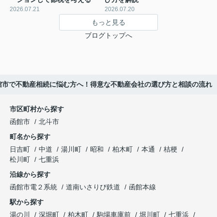
2026.07.21
2026.07.20
もっと見る
ブログトップへ
館市で不動産相続に悩む方へ！得意な不動産会社の選び方と相談の流れ
市区町村から探す
函館市
北斗市
町名から探す
日吉町
中道
湯川町
昭和
柏木町
本通
桔梗
松川町
七重浜
沿線から探す
函館市電２系統
道南いさりび鉄道
函館本線
駅から探す
湯の川
深堀町
柏木町
駒場車庫前
堀川町
七重浜