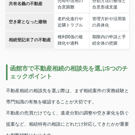
売却や活用の
分割方法の整理と
共有名義の不動産
合意困難
合意形成支援
老朽化進行や
管理方針や活用策
空き家となった建物
近隣トラブル
の具体化
権利関係の複
期限内の申請と手
相続登記未了の不動産
雑化や過料
続全体の把握
函館市で不動産相続の相談先を選ぶ5つのチ
ェックポイント
不動産相続の相談先を選ぶ際は、まず相続案件の実務経験と
専門知識の有無を確認することが大切です。
不動産の売買だけでなく、遺産分割の調整や空き家化を防ぐ
提案など、相続特有の相談にどれだけ対応してきたかが重要