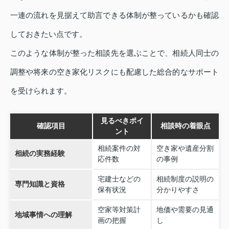
一連の流れを見据えて助言できる体制が整っているかも確認
しておきたい点です。
このような体制が整った相談先を選ぶことで、相続人同士の
調整や将来の空き家化リスクにも配慮した総合的なサポート
を受けられます。
見るべきポイ
確認項目
相談時の着眼点
ント
相続案件の対
空き家や遺産分割
相続の実務経験
応件数
の事例
宅建士などの
相続制度の説明の
専門知識と資格
保有状況
分かりやすさ
空家等対策計
地価や需要の見通
地域事情への理解
画の把握
し