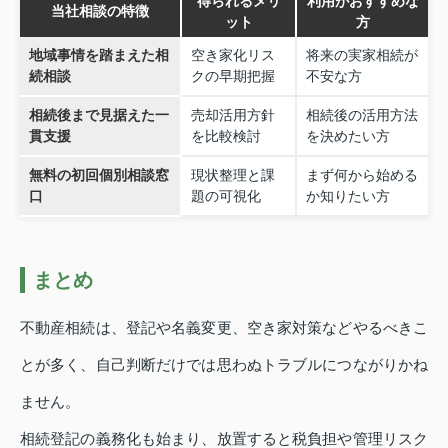
得られるメリ
利用がおすすめな
当社相談の特徴
ット
方
地域事情を踏まえた相
空き家化リス
将来の実家相続が
続相談
クの早期把握
不安な方
相続後まで見据えた一
売却活用方針
相続後の活用方法
貫支援
を比較検討
を決めたい方
無料の初回個別相談窓
現状整理と課
まず何から始める
口
題の可視化
か知りたい方
まとめ
不動産相続は、登記や名義変更、空き家対策などやるべきこ
とが多く、自己判断だけでは思わぬトラブルにつながりかね
ません。
相続登記の義務化も始まり、放置すると税負担や管理リスク