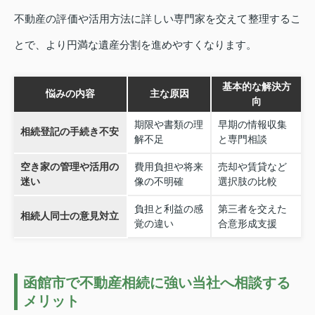
不動産の評価や活用方法に詳しい専門家を交えて整理するこ
とで、より円満な遺産分割を進めやすくなります。
基本的な解決方
悩みの内容
主な原因
向
期限や書類の理
早期の情報収集
相続登記の手続き不安
解不足
と専門相談
空き家の管理や活用の
費用負担や将来
売却や賃貸など
迷い
像の不明確
選択肢の比較
負担と利益の感
第三者を交えた
相続人同士の意見対立
覚の違い
合意形成支援
函館市で不動産相続に強い当社へ相談する
メリット