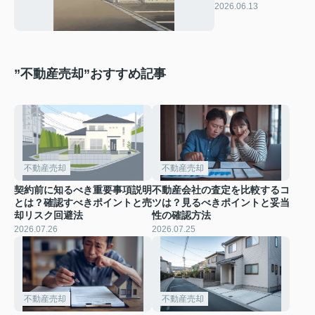
は？安心して任せ
2026.06.13
られるコツを解説
”不動産売却”おすすめ記事
不動産売却
不動産売却
契約前に知るべき重要事項説明
不動産会社の査定を比較するコ
とは？確認すべきポイントと売
ツは？見るべきポイントと妥当
却リスク回避法
性の確認方法
2026.07.26
2026.07.25
不動産売却
不動産売却