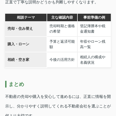
正直で丁寧な説明かどうかも判断しやすくなります。
相談テーマ
主な確認内容
事前準備の例
売却時期と価格
登記簿謄本や税
売却・住み替え
の希望
金通知書
予算と返済可能
年収やローン残
購入・ローン
額
高一覧
相続人の構成や
相続・空き家
今後の活用方針
名義状況
まとめ
不動産の売却や購入を安心して進めるには、正直に情報を開
示し、分かりやすく説明してくれる不動産会社を選ぶことが
何より大切です。