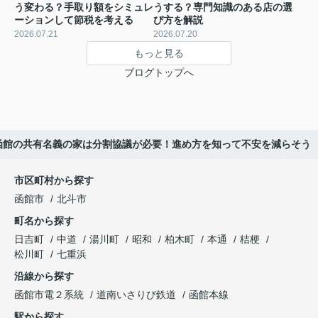
う変わる？手取り額をシミュレ
うする？専門知識のある店の選
ーションして節税を考える
び方を解説
2026.07.21
2026.07.20
もっと見る
ブログトップへ
函館の共有名義の家は分割協議が必要！進め方を知って不安を減らそう
市区町村から探す
函館市
北斗市
町名から探す
日吉町
中道
湯川町
昭和
柏木町
本通
桔梗
松川町
七重浜
沿線から探す
函館市電２系統
道南いさりび鉄道
函館本線
駅から探す