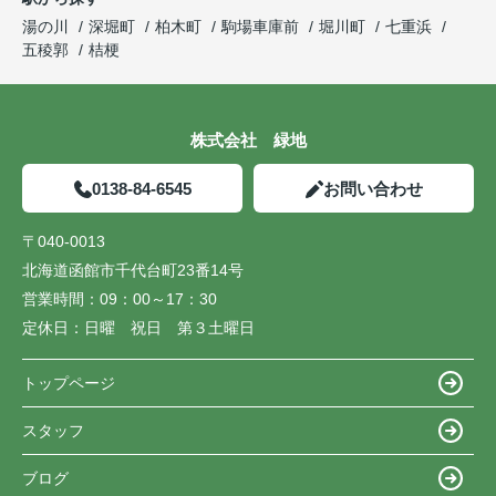
湯の川
深堀町
柏木町
駒場車庫前
堀川町
七重浜
五稜郭
桔梗
株式会社 緑地
0138-84-6545
お問い合わせ
〒040-0013
北海道函館市千代台町23番14号
営業時間：
09：00～17：30
定休日：
日曜 祝日 第３土曜日
トップページ
スタッフ
ブログ