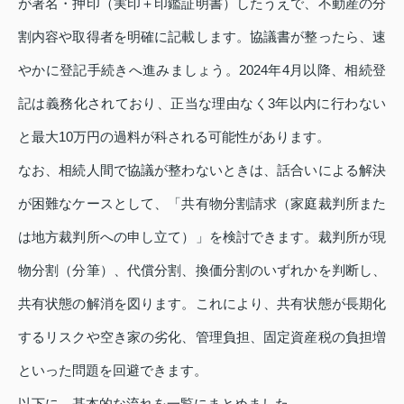
が署名・押印（実印＋印鑑証明書）したうえで、不動産の分
割内容や取得者を明確に記載します。協議書が整ったら、速
やかに登記手続きへ進みましょう。2024年4月以降、相続登
記は義務化されており、正当な理由なく3年以内に行わない
と最大10万円の過料が科される可能性があります。
なお、相続人間で協議が整わないときは、話合いによる解決
が困難なケースとして、「共有物分割請求（家庭裁判所また
は地方裁判所への申し立て）」を検討できます。裁判所が現
物分割（分筆）、代償分割、換価分割のいずれかを判断し、
共有状態の解消を図ります。これにより、共有状態が長期化
するリスクや空き家の劣化、管理負担、固定資産税の負担増
といった問題を回避できます。
以下に、基本的な流れを一覧にまとめました。