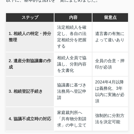
ステップ
内容
留意点
法定相続人を確
1. 相続人の特定・持分
定し、各自の法
遺言書の有無に
整理
定相続分を把握
よって違いあり
する
相続人全員で協
2. 遺産分割協議書の作
全員の合意・押
議し、分割内容
成
印が必須
を文書化
2024年4月以降
協議書に基づき
は義務化、3年
3. 相続登記手続き
法務局へ登記申
以内に実施が必
請
須
家庭裁判所へ
強制的に分割方
4. 協議不成立時の対応
「共有物分割請
法を決定可能
求」の申し立て