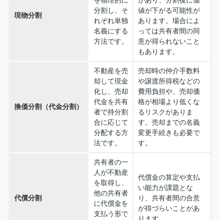
を物理的に
があり、分割後に価
分割し、そ
値が下がる可能性が
現物分割
れぞれ単独
あります。場合によ
名義にする
っては共有者間の同
方法です。
意が得られないこと
もあります。
不動産を売
売却時の仲介手数料
却して現金
や譲渡所得税などの
化し、売却
費用負担や、売却価
代金を共有
格が相場より低くな
換価分割（代金分割）
者で持分割
るリスクがありま
合に応じて
す。売却までの名義
分配する方
変更手続きも必要で
法です。
す。
共有者の一
人が不動産
代償金の算定や支払
を取得し、
い能力が課題とな
他の共有者
代償分割
り、共有者間の合意
に代償金を
が得づらいことがあ
支払う形で
ります。