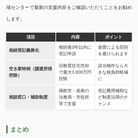
域センターで最新の支援内容をご確認いただくことをお勧め
します。
項目
内容
ポイント
相続後3年以内に
放置による罰則
相続登記義務化
登記申請
を避けられます
旧耐震住宅売却
該当物件なら大
空き家特例（譲渡所得
で最大3,000万円
きな税負担軽減
控除）
控除
に
函館市・道南の
登記費用補助な
相談窓口・補助制度
法務局・市役所
ど制度活用のチ
等で支援
ャンス
まとめ