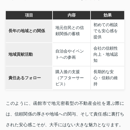
項目
内容
効果
初めての相談
地元住民との信
長年の地域との関係
でも安心感を
頼関係の蓄積
提供
会社の信頼性
自治会やイベン
地域貢献活動
向上・地域認
トへの参画
知
購入後の支援
長期的な安
責任あるフォロー
（アフターサー
心・信頼の維
ビス）
持
このように、函館市で地元密着型の不動産会社を選ぶ際に
は、信頼関係の厚さや地域への関与、そして責任感に裏打ち
された安心感こそが、大手にはない大きな魅力となります。