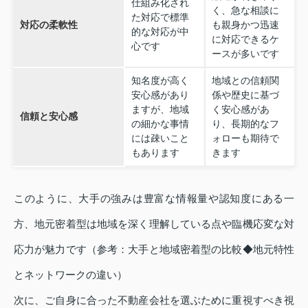
仕組み化され
く、急な相談に
た対応で標準
対応の柔軟性
も親身かつ迅速
的な対応が中
に対応できるケ
心です
ースが多いです
知名度が高く
地域との信頼関
安心感があり
係や歴史に基づ
ますが、地域
く安心感があ
信頼と安心感
の細かな事情
り、長期的なフ
には疎いこと
ォローも期待で
もあります
きます
このように、大手の強みは豊富な情報量や認知度にある一
方、地元密着型は地域を深く理解している点や臨機応変な対
応力が魅力です（参考：大手と地域密着型の比較◆地元特性
とネットワークの違い）
次に、ご自身に合った不動産会社を選ぶために重視すべき視