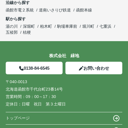
沿線から探す
函館市電２系統
道南いさりび鉄道
函館本線
駅から探す
湯の川
深堀町
柏木町
駒場車庫前
堀川町
七重浜
五稜郭
桔梗
株式会社 緑地
0138-84-6545
お問い合わせ
〒040-0013
北海道函館市千代台町23番14号
営業時間：
09：00～17：30
定休日：
日曜 祝日 第３土曜日
トップページ