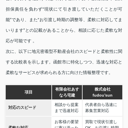
担保責任を負わず“現状にて引き渡していただくことが可
能”であり、また“お引渡し時期の調整等、柔軟に対応してま
いります”との記載があることから、相談に応じた柔軟な対
応が可能です 。
次に、以下に地元密着型不動産会社のスピードと柔軟性に関
する比較表を示します。函館市に特化しつつ、迅速な対応と
柔軟なサービスが求められる方に向けた情報整理です。
有限会社あす
株式会社
項目
なろ宅建
fudou’sun
相談から提案
代表者自ら迅速に
対応のスピード
まで迅速対応
募集営業対応
お客様の要望
買取で現状引渡し
柔軟な対応
に寄り添った
OK、お引渡し時期