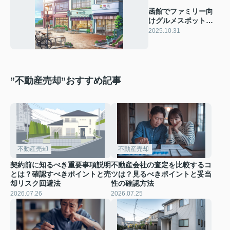
函館でファミリー向
けグルメスポットは
どこ？家族や友人と
2025.10.31
楽しめる特徴をご紹
介
”不動産売却”おすすめ記事
不動産売却
不動産売却
契約前に知るべき重要事項説明
不動産会社の査定を比較するコ
とは？確認すべきポイントと売
ツは？見るべきポイントと妥当
却リスク回避法
性の確認方法
2026.07.26
2026.07.25