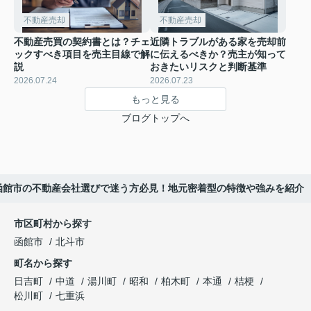
不動産売却
不動産売却
不動産売買の契約書とは？チェ
近隣トラブルがある家を売却前
ックすべき項目を売主目線で解
に伝えるべきか？売主が知って
説
おきたいリスクと判断基準
2026.07.24
2026.07.23
もっと見る
ブログトップへ
函館市の不動産会社選びで迷う方必見！地元密着型の特徴や強みを紹介
市区町村から探す
函館市
北斗市
町名から探す
日吉町
中道
湯川町
昭和
柏木町
本通
桔梗
松川町
七重浜