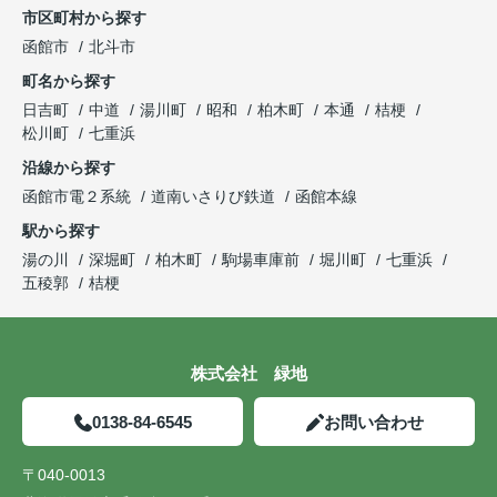
市区町村から探す
函館市
北斗市
町名から探す
日吉町
中道
湯川町
昭和
柏木町
本通
桔梗
松川町
七重浜
沿線から探す
函館市電２系統
道南いさりび鉄道
函館本線
駅から探す
湯の川
深堀町
柏木町
駒場車庫前
堀川町
七重浜
五稜郭
桔梗
株式会社 緑地
0138-84-6545
お問い合わせ
〒040-0013