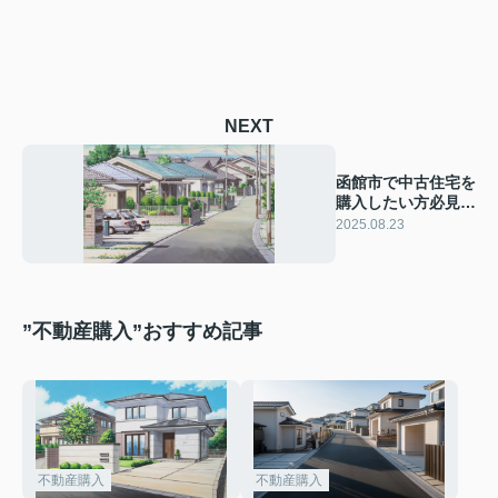
NEXT
函館市で中古住宅を
購入したい方必見！
相場や選び方のポイ
2025.08.23
ントを紹介
”不動産購入”おすすめ記事
不動産購入
不動産購入