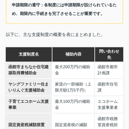
申請期限の遵守
：各制度には申請期限が設けられているた
め、期限内に手続きを完了させることが重要です。
以下に、主な支援制度の概要を表にまとめました。
問い合わせ
支援制度名
補助内容
先
函館市まちなか住宅建
最大200万円の補助
函館市都市
築取得費補助金
金
計画課
ヤングファミリー住ま
家賃の一部補助（上
函館市住宅
いりんぐ支援補助金
限月額1万5千円）
課
子育てエコホーム支援
最大100万円の補助
エコホーム
事業
金
支援事業者
函館市税務
固定資産税減額措置
固定資産税の減額
室資産税担