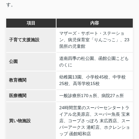
す。
項目
内容
マザーズ・サポート・ステーショ
子育て支援施設
ン、病児保育室「りんごっこ」、23
箇所の児童館
道南四季の杜公園、函館公園こども
公園
のくに
幼稚園13園、小学校45校、中学校
教育機関
25校、高等学校15校
医療機関
一般診療所170ヵ所、病院27ヵ所
24時間営業のスーパーセンタートラ
イアル北美原店、スーパー魚長 宝来
買い物施設
店、コープさっぽろ 末広西店、スー
パーアークス 港町店、ホクレンショ
ップ 函館昭和店