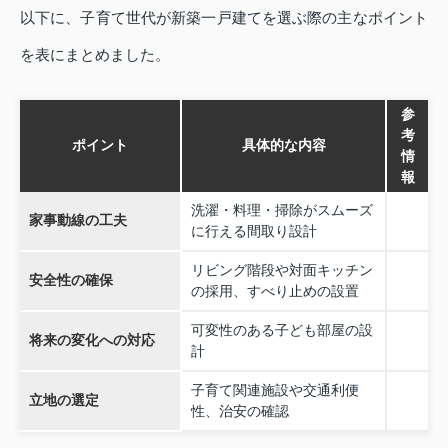
以下に、子育て世代が新築一戸建てを選ぶ際の主なポイント
を表にまとめました。
参
考
ポイント
具体的な内容
情
報
洗濯・料理・掃除がスムーズ
家事動線の工夫
に行える間取り設計
リビング階段や対面キッチン
安全性の確保
の採用、すべり止めの設置
可変性のある子ども部屋の設
将来の変化への対応
計
子育て関連施設や交通利便
立地の選定
性、治安の確認