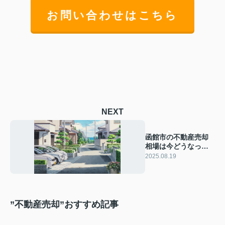
お問い合わせはこちら
NEXT
函館市の不動産売却
相場は今どうなって
いる？相場動向と売
2025.08.19
り時の見極め方を紹
介
”不動産売却”おすすめ記事