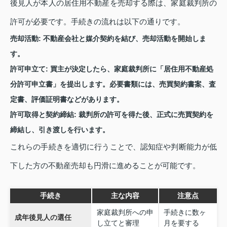
後見人が本人の居住用不動産を売却する際は、家庭裁判所の
許可が必要です。手続きの流れは以下の通りです。
売却活動
: 不動産会社と媒介契約を結び、売却活動を開始しま
す。
許可申立て
: 買主が決定したら、家庭裁判所に「居住用不動産処
分許可申立書」を提出します。必要書類には、売買契約書案、査
定書、評価証明書などがあります。
許可取得と契約締結
: 裁判所の許可を得た後、正式に売買契約を
締結し、引き渡しを行います。
これらの手続きを適切に行うことで、認知症や判断能力が低
下した方の不動産売却も円滑に進めることが可能です。
手続き
主な内容
注意点
家庭裁判所への申
手続きに数ヶ
成年後見人の選任
し立てと審理
月を要する