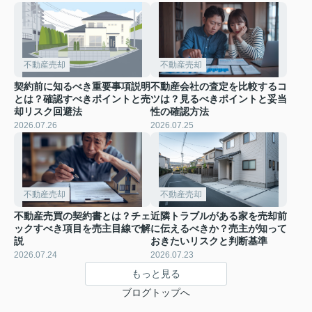
不動産売却
不動産売却
契約前に知るべき重要事項説明
不動産会社の査定を比較するコ
とは？確認すべきポイントと売
ツは？見るべきポイントと妥当
却リスク回避法
性の確認方法
2026.07.26
2026.07.25
不動産売却
不動産売却
不動産売買の契約書とは？チェ
近隣トラブルがある家を売却前
ックすべき項目を売主目線で解
に伝えるべきか？売主が知って
説
おきたいリスクと判断基準
2026.07.24
2026.07.23
もっと見る
ブログトップへ