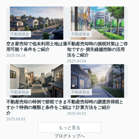
不動産税金
不動産税金
空き家売却で低未利用土地は適
不動産売却時の損税対策はご存
用可能？条件をご紹介
知ですか 損失繰越控除の活用
法をご紹介
2025.04.14
2025.04.04
不動産税金
不動産税金
不動産売却の特例で節税できま
不動産売却時の譲渡所得税と
すか？特例の種類と条件をご紹
は？計算方法をご紹介
介
2025.04.02
2025.04.03
もっと見る
ブログトップへ