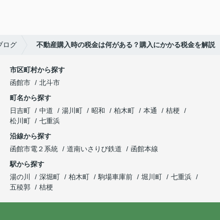
ブログ
不動産購入時の税金は何がある？購入にかかる税金を解説
市区町村から探す
函館市
北斗市
町名から探す
日吉町
中道
湯川町
昭和
柏木町
本通
桔梗
松川町
七重浜
沿線から探す
函館市電２系統
道南いさりび鉄道
函館本線
駅から探す
湯の川
深堀町
柏木町
駒場車庫前
堀川町
七重浜
五稜郭
桔梗