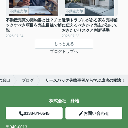
不動産売却
不動産売却
不動産売買の契約書とは？チェ
近隣トラブルがある家を売却前
ックすべき項目を売主目線で解
に伝えるべきか？売主が知って
説
おきたいリスクと判断基準
2026.07.24
2026.07.23
もっと見る
ブログトップへ
の窓口
ブログ
リースバック失敗事例から学ぶ成功の秘訣！
株式会社 緑地
0138-84-6545
お問い合わせ
〒040-0013