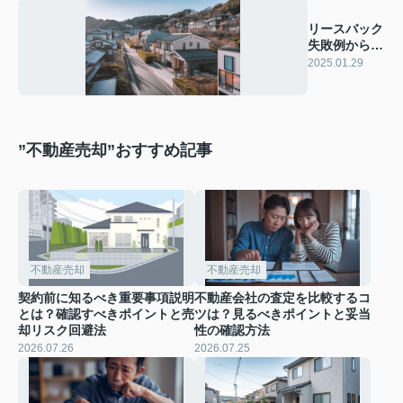
リースバック
失敗例から学
ぶ成功の秘
2025.01.29
訣！
”不動産売却”おすすめ記事
不動産売却
不動産売却
契約前に知るべき重要事項説明
不動産会社の査定を比較するコ
とは？確認すべきポイントと売
ツは？見るべきポイントと妥当
却リスク回避法
性の確認方法
2026.07.26
2026.07.25