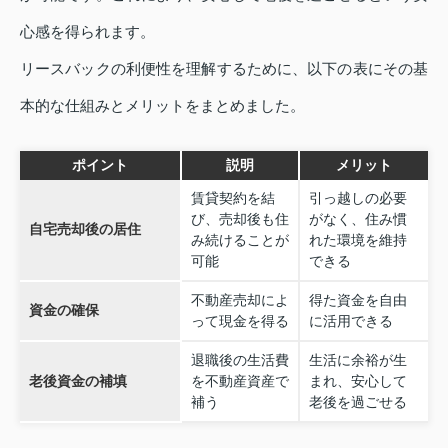
心感を得られます。
リースバックの利便性を理解するために、以下の表にその基
本的な仕組みとメリットをまとめました。
ポイント
説明
メリット
賃貸契約を結
引っ越しの必要
び、売却後も住
がなく、住み慣
自宅売却後の居住
み続けることが
れた環境を維持
可能
できる
不動産売却によ
得た資金を自由
資金の確保
って現金を得る
に活用できる
退職後の生活費
生活に余裕が生
老後資金の補填
を不動産資産で
まれ、安心して
補う
老後を過ごせる