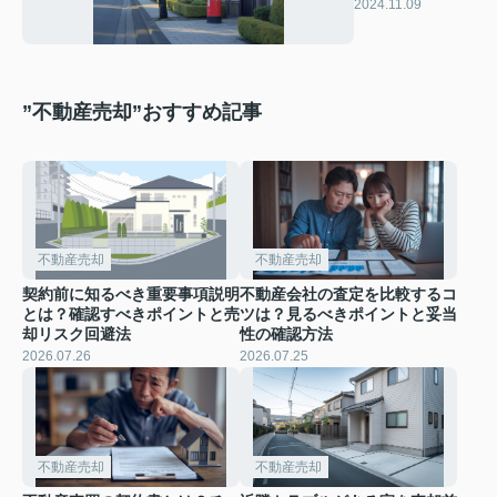
は？専門家に相
2024.11.09
談しよう！
”不動産売却”おすすめ記事
不動産売却
不動産売却
契約前に知るべき重要事項説明
不動産会社の査定を比較するコ
とは？確認すべきポイントと売
ツは？見るべきポイントと妥当
却リスク回避法
性の確認方法
2026.07.26
2026.07.25
不動産売却
不動産売却