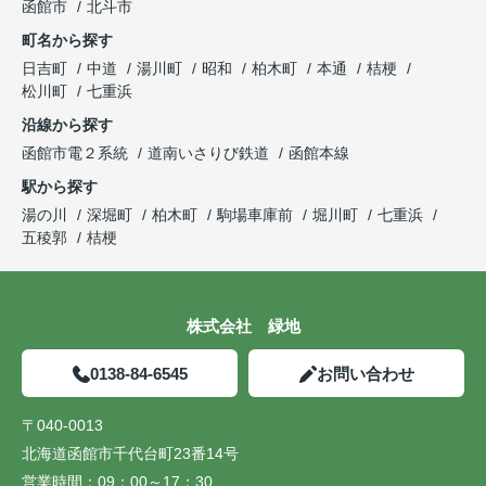
函館市
北斗市
町名から探す
日吉町
中道
湯川町
昭和
柏木町
本通
桔梗
松川町
七重浜
沿線から探す
函館市電２系統
道南いさりび鉄道
函館本線
駅から探す
湯の川
深堀町
柏木町
駒場車庫前
堀川町
七重浜
五稜郭
桔梗
株式会社 緑地
0138-84-6545
お問い合わせ
〒040-0013
北海道函館市千代台町23番14号
営業時間：
09：00～17：30