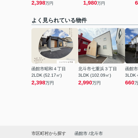
2,398
1,980
6
万円
万円
よく見られている物件
函館市昭和４丁目
北斗市七重浜３丁目
函館市
2LDK (52.17㎡)
3LDK (102.09㎡)
3LDK＋
2,398
2,990
660
万円
万円
市区町村から探す
函館市
北斗市