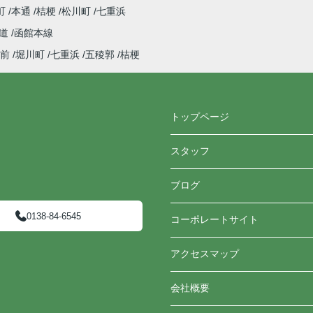
町
本通
桔梗
松川町
七重浜
鉄道
函館本線
前
堀川町
七重浜
五稜郭
桔梗
トップページ
スタッフ
ブログ
0138-84-6545
コーポレートサイト
アクセスマップ
会社概要