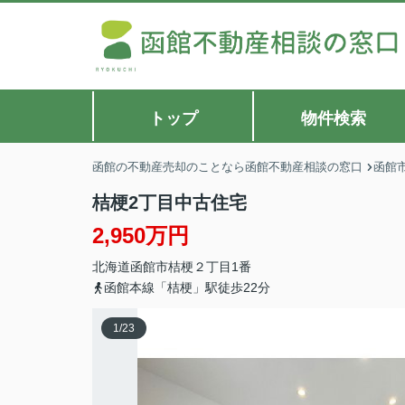
トップ
物件検索
函館の不動産売却のことなら函館不動産相談の窓口
函館
桔梗2丁目中古住宅
2,950万円
北海道
函館市
桔梗
２丁目1番
函館本線「桔梗」駅徒歩22分
1
/
23