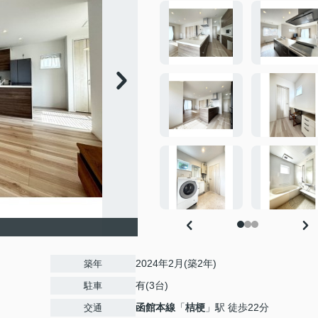
2024年2月(築2年)
築年
有(3台)
駐車
函館本線
「
桔梗
」駅 徒歩22分
交通