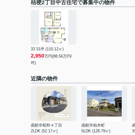
桔梗2丁目中古住宅で募集中の物件
33.31坪 (110.12㎡)
2,950
万円(88.56万円/
坪)
近隣の物件
函館市昭和４丁目
函館市柏木町
2LDK (52.17㎡)
5LDK (128.79㎡)
3