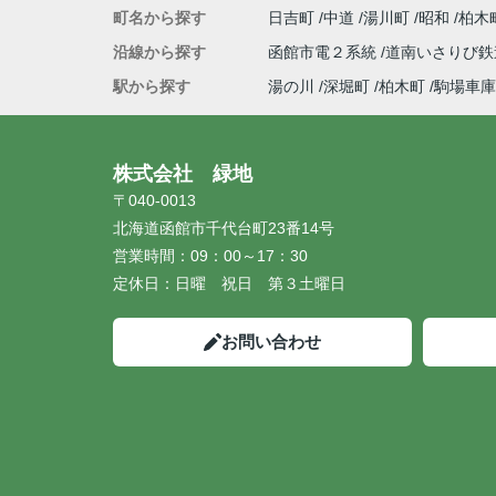
町名から探す
日吉町
中道
湯川町
昭和
柏木
沿線から探す
函館市電２系統
道南いさりび
駅から探す
湯の川
深堀町
柏木町
駒場車庫
株式会社 緑地
〒040-0013
北海道函館市千代台町23番14号
営業時間：
09：00～17：30
定休日：
日曜 祝日 第３土曜日
お問い合わせ