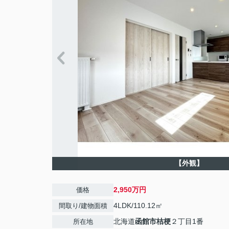
【外観】
2,950万円
価格
4LDK/110.12㎡
間取り/建物面積
北海道
函館市
桔梗
２丁目1番
所在地