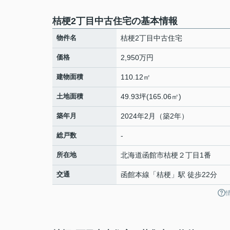
桔梗2丁目中古住宅の基本情報
物件名
桔梗2丁目中古住宅
価格
2,950万円
建物面積
110.12㎡
土地面積
49.93坪(165.06㎡)
築年月
2024年2月（築2年）
総戸数
-
所在地
北海道
函館市
桔梗
２丁目1番
交通
函館本線
「
桔梗
」駅 徒歩22分