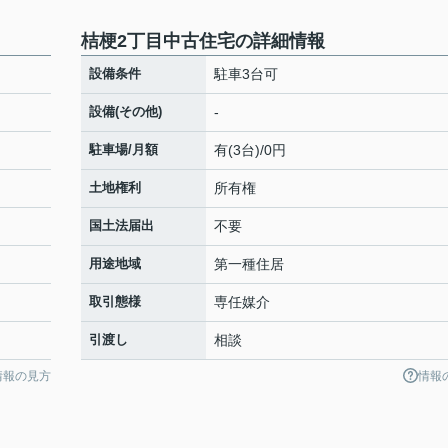
桔梗2丁目中古住宅の詳細情報
設備条件
駐車3台可
設備(その他)
-
駐車場/月額
有(3台)/0円
土地権利
所有権
国土法届出
不要
用途地域
第一種住居
取引態様
専任媒介
引渡し
相談
情報の見方
情報