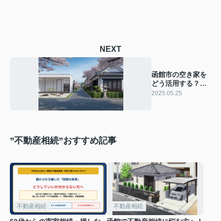
NEXT
函館市の空き家を
どう活用する？メ
リットと具体的な
2025.05.25
方法をご紹介
”不動産相続”おすすめ記事
不動産相続
不動産相続