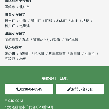
市区町村から探す
函館市
北斗市
町名から探す
日吉町
中道
湯川町
昭和
柏木町
本通
桔梗
松川町
七重浜
沿線から探す
函館市電２系統
道南いさりび鉄道
函館本線
駅から探す
湯の川
深堀町
柏木町
駒場車庫前
堀川町
七重浜
五稜郭
桔梗
株式会社 緑地
0138-84-6545
お問い合わせ
〒040-0013
北海道函館市千代台町23番14号