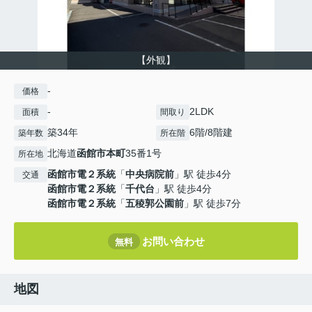
【外観】
-
価格
-
2LDK
面積
間取り
築34年
6階/8階建
築年数
所在階
北海道
函館市
本町
35番1号
所在地
函館市電２系統
「
中央病院前
」駅 徒歩4分
交通
函館市電２系統
「
千代台
」駅 徒歩4分
函館市電２系統
「
五稜郭公園前
」駅 徒歩7分
お問い合わせ
無料
地図