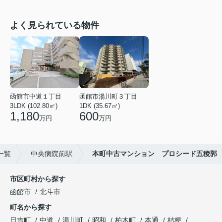
よく見られている物件
函館市中道１丁目
函館市湯川町３丁目
3LDK (102.80㎡)
1DK (35.67㎡)
1,180
600
万円
万円
一覧
中央病院前駅
本町中古マンション プロシード五稜郭
市区町村から探す
函館市
北斗市
町名から探す
日吉町
中道
湯川町
昭和
柏木町
本通
桔梗