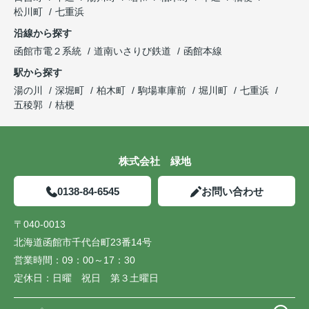
松川町
七重浜
沿線から探す
函館市電２系統
道南いさりび鉄道
函館本線
駅から探す
湯の川
深堀町
柏木町
駒場車庫前
堀川町
七重浜
五稜郭
桔梗
株式会社 緑地
0138-84-6545
お問い合わせ
〒040-0013
北海道函館市千代台町23番14号
営業時間：
09：00～17：30
定休日：
日曜 祝日 第３土曜日