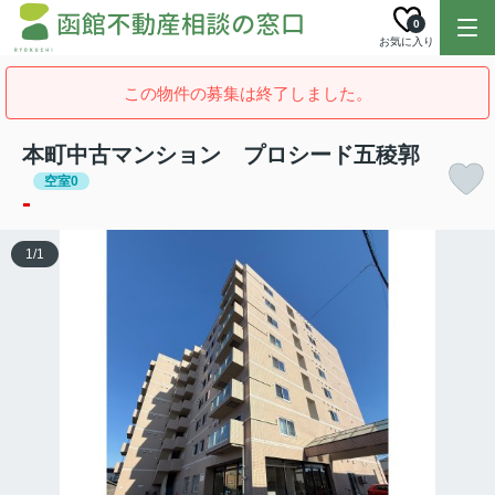
0
お気に入り
この物件の募集は終了しました。
本町中古マンション プロシード五稜郭
空室0
-
1
/
1